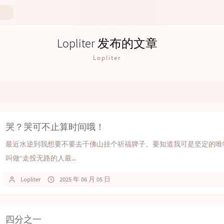
Lopliter 发布的文章
Lopliter
哭？哭可不止算时间哦！
最近水逆到我想要不要去千佛山挂个祈福牌子。要知道我可是坚定的唯
叫做“走投无路的人最...
Lopliter
2025 年 06 月 05 日
四分之一