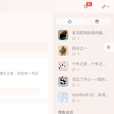
新
热
随
门
机
文
文
复活吧我的国内版博客🤤
章
章
评
0
论
数：
四分之一
评
0
论
数：
十年之前，十年之后 —— 20岁生日留念
评
0
论
物主义者，但也有一句话
数：
没忘了开心——我的2024年度回顾
评
0
论
数：
2022年6月1日，高考之前。
评
0
论
数：
博客信息